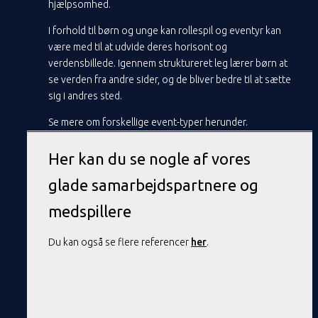
hjælpsomhed.
I forhold til børn og unge kan rollespil og eventyr kan
være med til at udvide deres horisont og
verdensbillede. Igennem struktureret leg lærer børn at
se verden fra andre sider, og de bliver bedre til at sætte
sig i andres sted.
Se mere om forskellige event-typer herunder.
Her kan du se nogle af vores
glade samarbejdspartnere og
medspillere
Du kan også se flere referencer
her
.