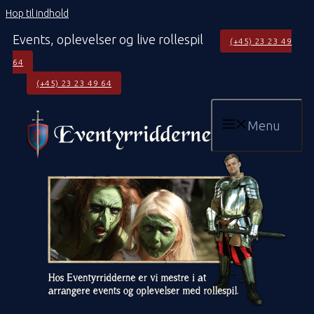
Hop til indhold
Events, oplevelser og live rollespil
(+45) 23 23 49
64
(+45) 23 23 49 64
Menu