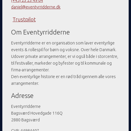
(+45) 23 23 49 64
daniel@eventyrridderne.dk
Trustpilot
Om Eventyrridderne
Eventyrridderne er en organisation som laver eventyrlige
events & rollespil for børn og voksne. Over hele Danmark.
Udover private arrangementer, er vi også både i storcentre,
til festivaller, markeder og byfester og til kommunale og
firma-arrangementer.
Den eventyrlige historie er en rød tråd igennem alle vores
arrangementer.
Adresse
Eventyrridderne
Bagsværd Hovedgade 116Q
2880 Bagsværd
CVR: 44984407