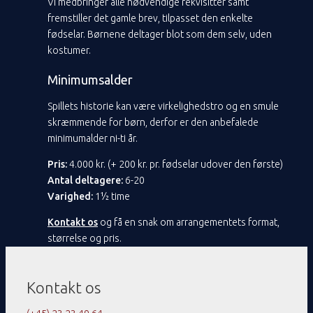
Vi medbringer alle nødvendige rekvisitter samt
fremstiller det gamle brev, tilpasset den enkelte
fødselar. Børnene deltager blot som dem selv, uden
kostumer.
Minimumsalder
Spillets historie kan være virkelighedstro og en smule
skræmmende for børn, derfor er den anbefalede
minimumalder ni-ti år.
Pris:
4.000 kr. (+ 200 kr. pr. fødselar udover den første)
Antal deltagere:
6-20
Varighed:
1½ time
Kontakt os
og få en snak om arrangementets format,
størrelse og pris.
Kontakt os