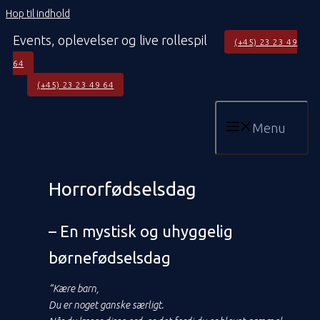
Hop til indhold
Events, oplevelser og live rollespil
(+45) 23 23 49
64
(+45) 23 23 49 64
Menu
Horrorfødselsdag
– En mystisk og uhyggelig
børnefødselsdag
“Kære barn,
Du er noget ganske særligt.