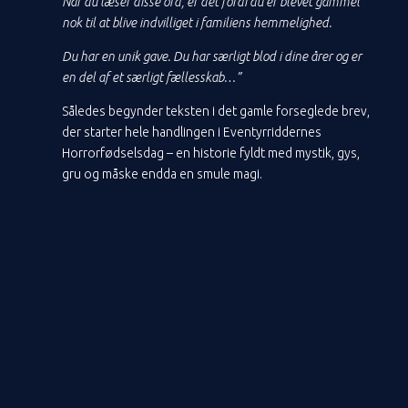
Når du læser disse ord, er det fordi du er blevet gammel
nok til at blive indvilliget i familiens hemmelighed.
Du har en unik gave. Du har særligt blod i dine årer og er
en del af et særligt fællesskab…”
Således begynder teksten i det gamle forseglede brev,
der starter hele handlingen i Eventyrriddernes
Horrorfødselsdag – en historie fyldt med mystik, gys,
gru og måske endda en smule magi.